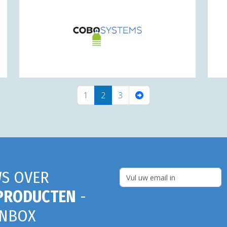
(current)
1
2
3
S OVER
PRODUCTEN
-
INBOX