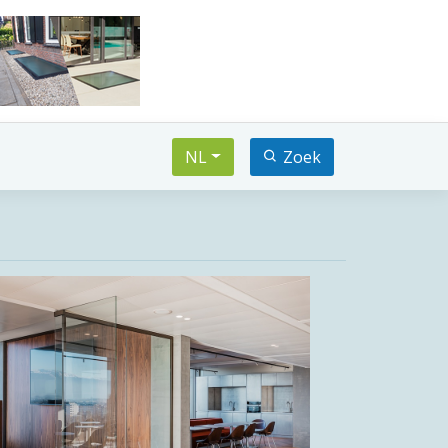
NL
Zoek