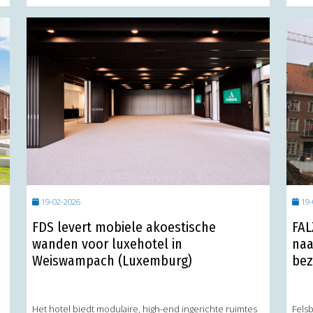
19-02-2026
19-
FDS levert mobiele akoestische
FAL
wanden voor luxehotel in
naa
Weiswampach (Luxemburg)
bez
Het hotel biedt modulaire, high-end ingerichte ruimtes
Fels