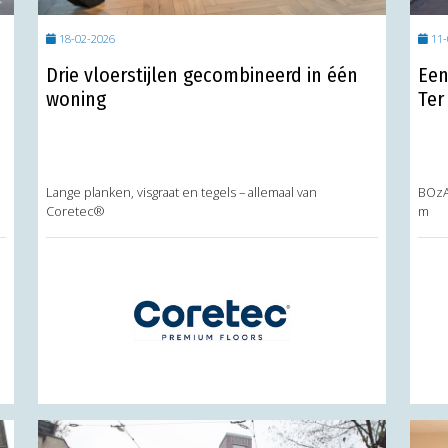
18-02-2026
11-
Drie vloerstijlen gecombineerd in één
Een
woning
Ter
Lange planken, visgraat en tegels – allemaal van
BOzA
Coretec®
m