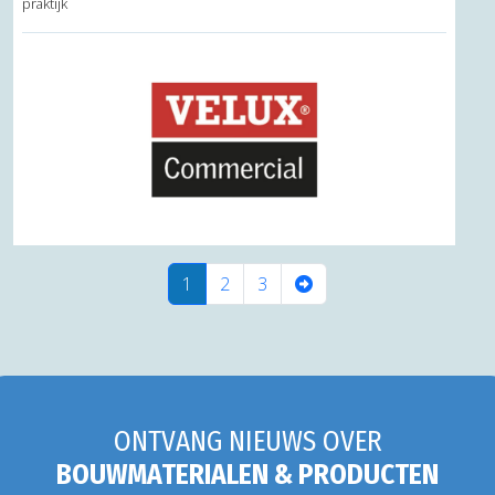
praktijk
(current)
1
2
3
ONTVANG NIEUWS OVER
BOUWMATERIALEN & PRODUCTEN