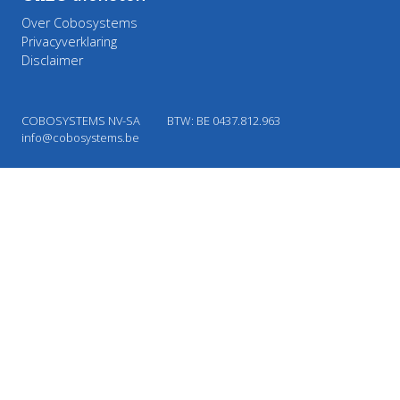
Over Cobosystems
Privacyverklaring
Disclaimer
COBOSYSTEMS NV-SA
BTW: BE 0437.812.963
info@cobosystems.be