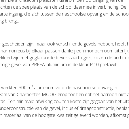
rmen. De architecten plaatsten daarom de hoofdingang van de
chten de speelplaats van de school daarmee in verbinding. De
parte ingang, die zich tussen de naschoolse opvang en de schoo
ng brengt.
 gescheiden zijn, maar ook verschillende gevels hebben, heeft 
 harmonieus bij elkaar passen dankzij een monochroom uiterlijk
ekleed zijn met geglazuurde beverstaarttegels, kozen de archite
mige gevel van PREFA-aluminium in de kleur P.10 prefawit.
erwerkten 300 m² aluminium voor de naschoolse opvang in
 team van Charpentes MOOG erop toezien dat het patroon niet a
s. Een minimale afwijking zou ten koste zijn gegaan van het uiter
nderconstructie van de gevel, inclusief draagconstructie, bepla
n materiaal van de hoogste kwaliteit geleverd worden, afkomsti