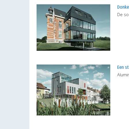
Donker
De so
Een st
Alumin