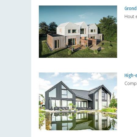
Grond
Hout 
High-e
Compl