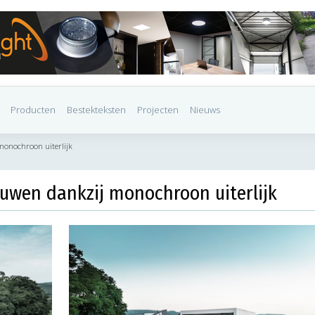
Producten
Bestekteksten
Projecten
Nieuws
onochroon uiterlijk
uwen dankzij monochroon uiterlijk