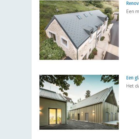
Renova
Een m
Een g
Het d