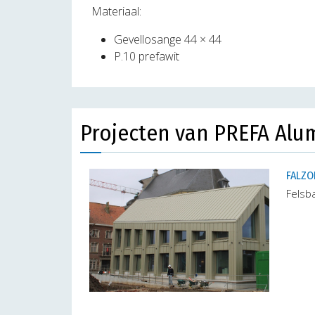
Materiaal:
Gevellosange 44 × 44
P.10 prefawit
Projecten van PREFA Al
FALZO
Felsba