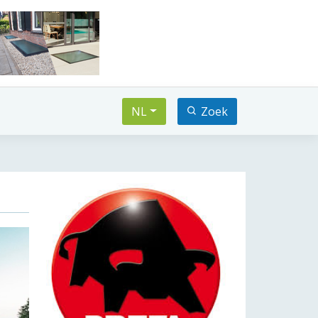
NL
Zoek