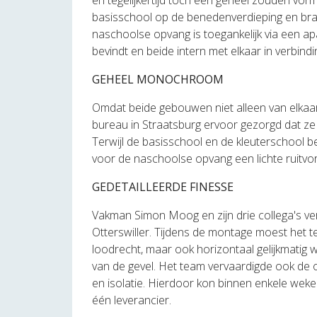
en tegelijkertijd toch één geheel zouden vo
basisschool op de benedenverdieping en bra
naschoolse opvang is toegankelijk via een a
bevindt en beide intern met elkaar in verbindi
GEHEEL MONOCHROOM
Omdat beide gebouwen niet alleen van elkaar
bureau in Straatsburg ervoor gezorgd dat ze
Terwijl de basisschool en de kleuterschool b
voor de naschoolse opvang een lichte ruitvor
GEDETAILLEERDE FINESSE
Vakman Simon Moog en zijn drie collega's v
Otterswiller. Tijdens de montage moest het
loodrecht, maar ook horizontaal gelijkmatig wa
van de gevel. Het team vervaardigde ook de o
en isolatie. Hierdoor kon binnen enkele weke
één leverancier.