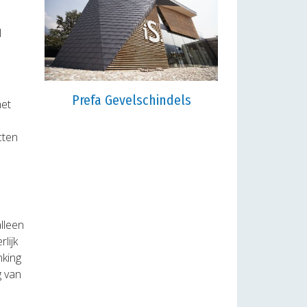
l
Prefa Gevelschindels
het
:
cten
lleen
lijk
nking
g van