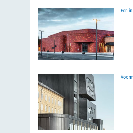
Een in
Voorma