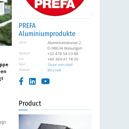
PREFA
Aluminiumprodukte
Adres:
Aluminiumstrasse 2
D-98634 Wasungen
Telefoon:
+32 478 54 53 88
Fax:
+49 369 41 78 50
ippe
Mail:
Stuur een mail
Website:
Bezoek
een
gt
Product
ijn