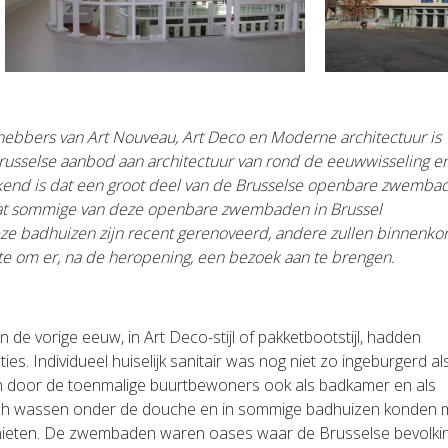
fhebbers van Art Nouveau, Art
Deco en Moderne architectuur is
russelse aanbod aan architectuur van rond de eeuwwisseling e
kend is dat een groot deel van de
Brusselse openbare zwemba
at sommige van deze openbare zwembaden in Brussel
eze badhuizen zijn recent gerenoveerd, andere
zullen binnenkor
te
om er, na de heropening, een bezoek aan te brengen.
 de vorige eeuw, in Art Deco-stijl of pakketbootstijl, hadden
ies. Individueel huiselijk sanitair was nog niet zo ingeburgerd al
door de toenmalige buurtbewoners ook als badkamer en als
ich wassen onder de douche en in sommige badhuizen konden 
ieten. De zwembaden waren oases waar de Brusselse bevolki