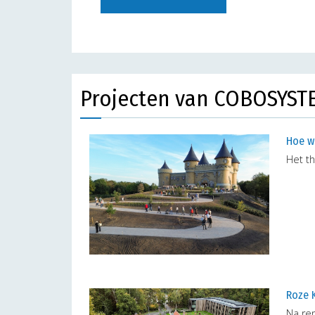
Projecten van COBOSYST
Hoe w
Het t
Roze K
Na ren