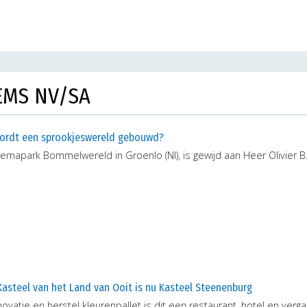
EMS NV/SA
ordt een sprookjeswereld gebouwd?
hemapark Bommelwereld in Groenlo (Nl), is gewijd aan Heer Olivier
asteel van het Land van Ooit is nu Kasteel Steenenburg
ovatie en herstel kleurenpallet is dit een restaurant, hotel en verg