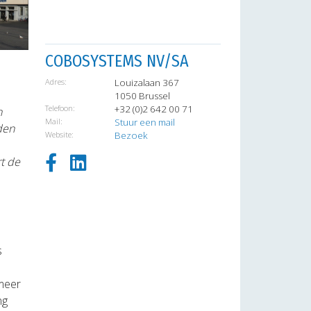
COBOSYSTEMS NV/SA
Adres:
Louizalaan 367
1050 Brussel
Telefoon:
+32 (0)2 642 00 71
n
Mail:
Stuur een mail
den
Website:
Bezoek
t de
s
meer
ng