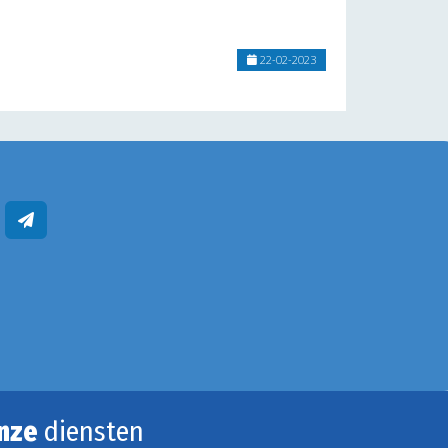
22-02-2023
nze
diensten