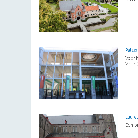
Palais
Voor h
Vinck 
Laurea
Een o