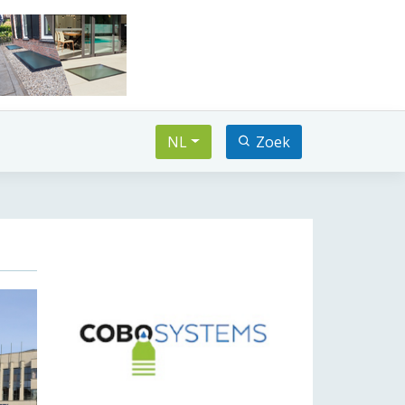
NL
Zoek
xt