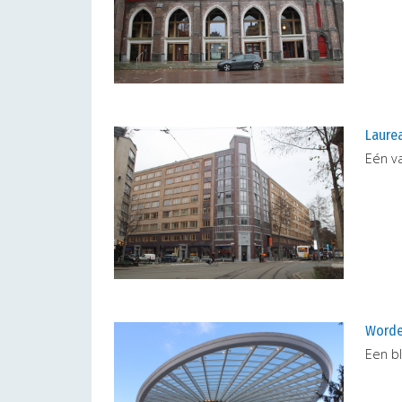
Laurea
Eén v
Worde
Een bl