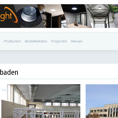
Producten
Bestekteksten
Projecten
Nieuws
mbaden
Ne