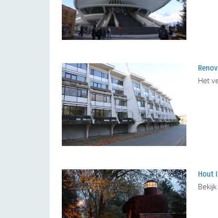
Renov
Het v
Hout I
Bekijk