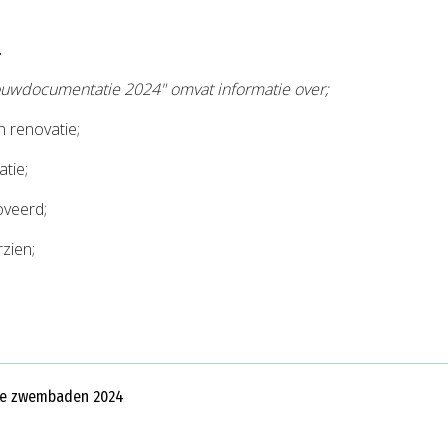
.
 Bouwdocumentatie 2024" omvat informatie over;
 renovatie;
atie;
oveerd;
zien;
lse zwembaden 2024