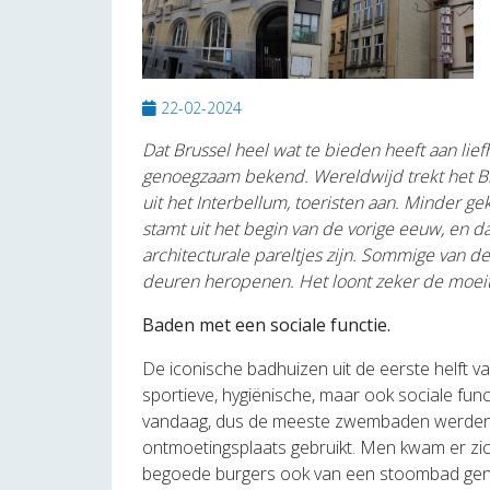
22-02-2024
Dat Brussel heel wat te bieden heeft aan lie
genoegzaam bekend. Wereldwijd trekt
het B
uit
het Interbellum, toeristen aan. Minder ge
stamt uit het begin van de vorige eeuw,
en d
architecturale
pareltjes zijn. Sommige van d
deuren heropenen. Het loont zeker de moei
Baden met een sociale functie.
De iconische badhuizen uit de eerste helft van
sportieve, hygiënische, maar ook sociale funct
vandaag, dus de meeste zwembaden werden 
ontmoetingsplaats gebruikt. Men kwam er z
begoede burgers ook van een stoombad gen