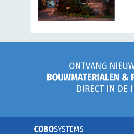
ONTVANG NIEUW
BOUWMATERIALEN & 
DIRECT IN DE 
COBO
SYSTEMS