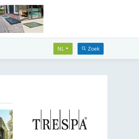
NL
Zoek