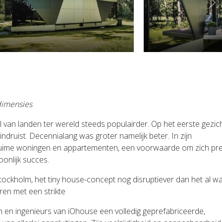
Ne
dimensies
al van landen ter wereld steeds populairder. Op het eerste gezic
ndruist. Decennialang was groter namelijk beter. In zijn
uime woningen en appartementen, een voorwaarde om zich pret
onlijk succes.
ockholm, het tiny house-concept nog disruptiever dan het al wa
en met een strikte
 en ingenieurs van iOhouse een volledig geprefabriceerde,