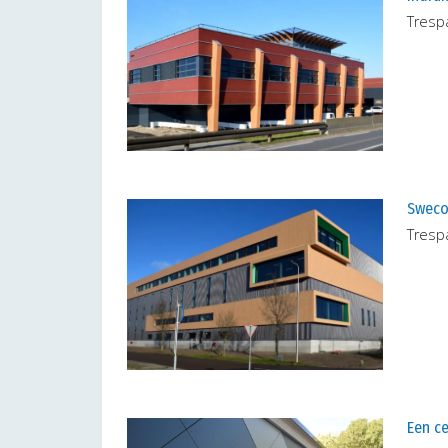
Tresp
Sweco 
Tresp
Een c