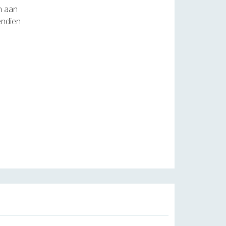
jn aan
endien