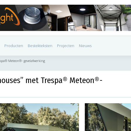
Producten
Bestekteksten
Projecten
Nieuws
respa® Meteon®- gevelafwerking
 houses” met Trespa® Meteon®-