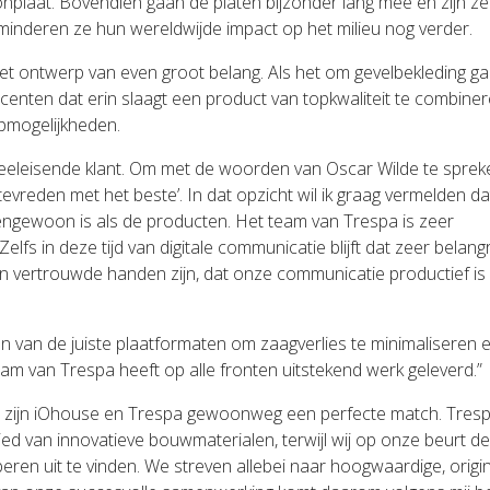
nplaat. Bovendien gaan de platen bijzonder lang mee en zijn ze
inderen ze hun wereldwijde impact op het milieu nog verder.
 het ontwerp van even groot belang. Als het om gevelbekleding ga
centen dat erin slaagt een product van topkwaliteit te combine
rpmogelijkheden.
er veeleisende klant. Om met de woorden van Oscar Wilde te sprek
d tevreden met het beste’. In dat opzicht wil ik graag vermelden da
tengewoon is als de producten. Het team van Trespa is zeer
s in deze tijd van digitale communicatie blijft dat zeer belangri
 in vertrouwde handen zijn, dat onze communicatie productief is
zen van de juiste plaatformaten om zaagverlies te minimaliseren 
eam van Trespa heeft op alle fronten uitstekend werk geleverd.”
n zijn iOhouse en Trespa gewoonweg een perfecte match. Trespa
d van innovatieve bouwmaterialen, terwijl wij op onze beurt de
eren uit te vinden. We streven allebei naar hoogwaardige, origi