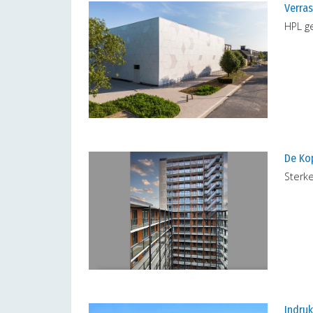
Verras
HPL ge
De Ko
Sterke
Indruk