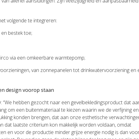
an allerlei aansluitingen. Zijn veelzijdigheid en aanpasbaarheid
 het volgende te integreren:
 en bestek toe;
 airco via een omkeerbare warmtepomp;
tsvoorzieningen, van zonnepanelen tot drinkwatervoorziening en
 en design voorop staan
a®: “We hebben gezocht naar een gevelbekledingsproduct dat aa
ng om een buitenmateriaal te kiezen waarin we de verfijning en
rukking konden brengen, dat aan onze esthetische verwachtinge
n dat laatste criterium kon makkelijk worden voldaan, omdat
en en voor de productie minder grijze energie nodig is dan voo