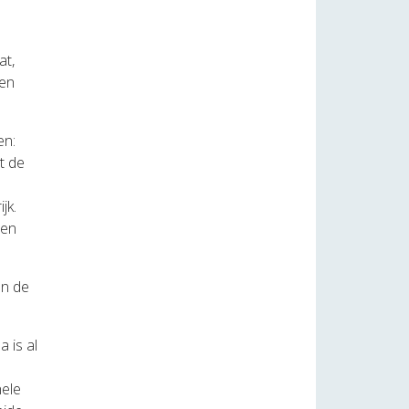
at,
ren
en:
t de
jk.
 en
en de
 is al
nele