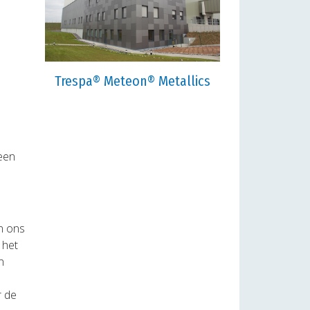
Trespa® Meteon® Metallics
 een
n ons
 het
n
r de