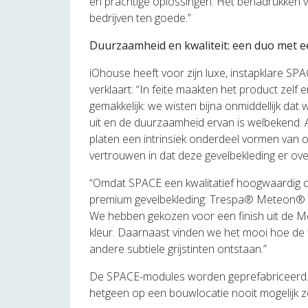
en prachtige oplossingen. Het benadrukken 
bedrijven ten goede.”
Duurzaamheid en kwaliteit: een duo met 
iOhouse heeft voor zijn luxe, instapklare S
verklaart: “In feite maakten het product zel
gemakkelijk: we wisten bijna onmiddellijk da
uit en de duurzaamheid ervan is welbekend.
platen een intrinsiek onderdeel vormen van 
vertrouwen in dat deze gevelbekleding er over
“Omdat SPACE een kwalitatief hoogwaardig c
premium gevelbekleding: Trespa® Meteon® hee
We hebben gekozen voor een finish uit de Met
kleur. Daarnaast vinden we het mooi hoe de f
andere subtiele grijstinten ontstaan.”
De SPACE-modules worden geprefabriceerd. i
hetgeen op een bouwlocatie nooit mogelijk z