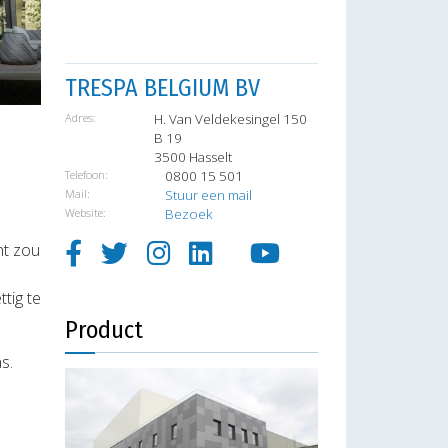
xt
TRESPA BELGIUM BV
Adres:
H. Van Veldekesingel 150
B 19
3500 Hasselt
Telefoon:
0800 15 501
Mail:
Stuur een mail
Website:
Bezoek
ht zou
tig te
Product
s.