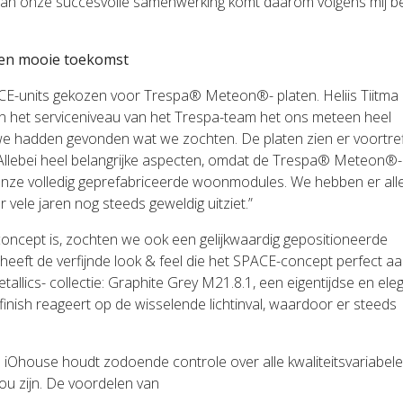
van onze succesvolle samenwerking komt daarom volgens mij b
een mooie toekomst
PACE-units gekozen voor Trespa® Meteon®- platen. Heliis Tiitma
f en het serviceniveau van het Trespa-team het ons meteen heel
t we hadden gevonden wat we zochten. De platen zien er voortreff
 Allebei heel belangrijke aspecten, omdat de Trespa® Meteon®-
onze volledig geprefabriceerde woonmodules. We hebben er all
 vele jaren nog steeds geweldig uitziet.”
oncept is, zochten we ook een gelijkwaardig gepositioneerde
ft de verfijnde look & feel die het SPACE-concept perfect aan
allics- collectie: Graphite Grey M21.8.1, een eigentijdse en ele
inish reageert op de wisselende lichtinval, waardoor er steeds
Ohouse houdt zodoende controle over alle kwaliteitsvariabele
ou zijn. De voordelen van