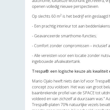
autonome, luxueuze woonunit gecreëerd, vrij v
openen volledig nieuwe perspectieven.
2
Op slechts 60 m
is het bedrijf erin geslaagd
- Een prachtig interieur tot aan beddenlakens
- Geavanceerde smarthome-functies;
- Comfort zonder compromissen – inclusief
- Alle vereisten voor een locatie zonder nu
ingebouwde afvalwatertank.
Trespa®: een logische keuze als kwaliteit
Mario Ojalo heeft niets dan lof voor Tresp
concept zou voldoen. Het was van groot bela
baanbrekende profiel van de SPACE tot uitd
voldeed en van zichzelf al duurzaam was.” Aa
Trespa®-platen 70% natuurlijke vezels bevatt