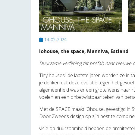
Previous
14-02-2024
Iohouse, the space, Manniva, Estland
Duurzame verfijning tilt prefab naar nieuwe 
Tiny houses’: de laatste jaren worden ze in t
je denken dat deze evolutie tegen het gevoel i
algemeenheid was er een grote wens naar r
voelen en een onbetwistbaar teken van perso
Met de SPACE maakt iOhouse, gevestigd in St
Door Zweeds design op zijn best te combiner
visie op duurzaamheid hebben de architecten