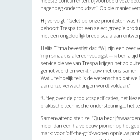
meeste concurrenten, bijvoorbeeld vezelbeto
nagenoeg onderhoudsvrij. Op die manier verm
Hij vervolgt: “Gelet op onze prioriteiten was
behoort Trespa tot een select groepje produ
met een ongelooflijk breed scala aan ontwe
Heliis Tiitma bevestigt dat: “Wij zijn een ze
‘mijn smaak is allereenvoudigst ─ ik ben altij
service die we van Trespa krijgen net zo bui
gemotiveerd en werkt nauw met ons samen. Zelf
Wat uiteindelijk telt is de wetenschap dat we
aan onze verwachtingen wordt voldaan.”
“Uitleg over de productspecificaties, het kie
praktische technische ondersteuning.... het t
Samenvattend stelt ze: “Qua bedrijfswaarde
meer dan een halve eeuw pionier op het gebie
markt voor ‘off-the-grid’-wonen opnieuw prob