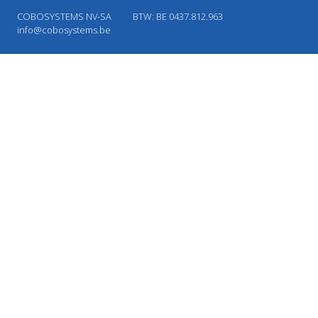
COBOSYSTEMS NV-SA
BTW: BE 0437.812.963
info@cobosystems.be