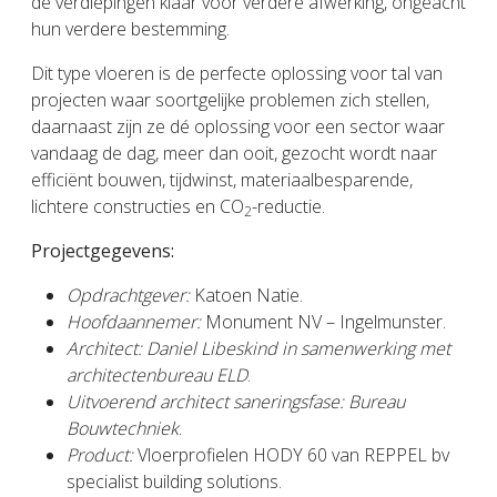
de verdiepingen klaar voor verdere afwerking, ongeacht
hun verdere bestemming.
Dit type vloeren is de perfecte oplossing voor tal van
projecten waar soortgelijke problemen zich stellen,
daarnaast zijn ze dé oplossing voor een sector waar
vandaag de dag, meer dan ooit, gezocht wordt naar
efficiënt bouwen, tijdwinst, materiaalbesparende,
lichtere constructies en CO
-reductie.
2
Projectgegevens:
Opdrachtgever:
Katoen Natie.
Hoofdaannemer:
Monument NV – Ingelmunster.
Architect: Daniel Libeskind in samenwerking met
architectenbureau ELD
.
Uitvoerend architect saneringsfase: Bureau
Bouwtechniek
.
Product:
Vloerprofielen HODY 60 van REPPEL bv
specialist building solutions.