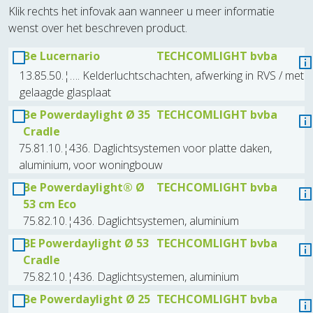
Klik rechts het infovak aan wanneer u meer informatie
wenst over het beschreven product.
Be Lucernario
TECHCOMLIGHT bvba
13.85.50.¦…. Kelderluchtschachten, afwerking in RVS / met
gelaagde glasplaat
Be Powerdaylight Ø 35
TECHCOMLIGHT bvba
Cradle
75.81.10.¦436. Daglichtsystemen voor platte daken,
aluminium, voor woningbouw
Be Powerdaylight® Ø
TECHCOMLIGHT bvba
53 cm Eco
75.82.10.¦436. Daglichtsystemen, aluminium
BE Powerdaylight Ø 53
TECHCOMLIGHT bvba
Cradle
75.82.10.¦436. Daglichtsystemen, aluminium
Be Powerdaylight Ø 25
TECHCOMLIGHT bvba