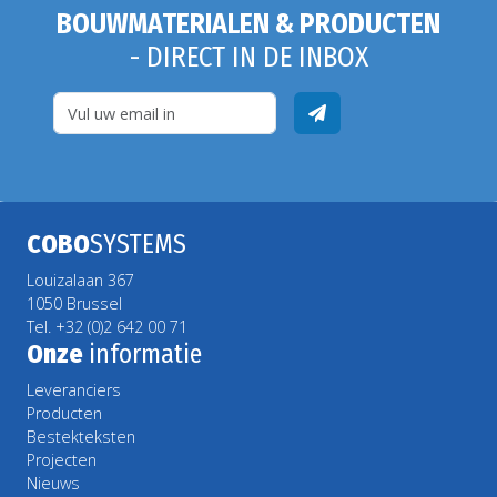
BOUWMATERIALEN & PRODUCTEN
- DIRECT IN DE INBOX
COBO
SYSTEMS
Louizalaan 367
1050 Brussel
Tel. +32 (0)2 642 00 71
Onze
informatie
Leveranciers
Producten
Bestekteksten
Projecten
Nieuws