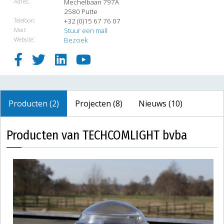
Adres:
Mechelbaan 797A
2580 Putte
Telefoon:
+32 (0)15 67 76 07
Mail:
Stuur een mail
Website:
Bezoek
Producten (2)
Projecten (8)
Nieuws (10)
Producten van TECHCOMLIGHT bvba