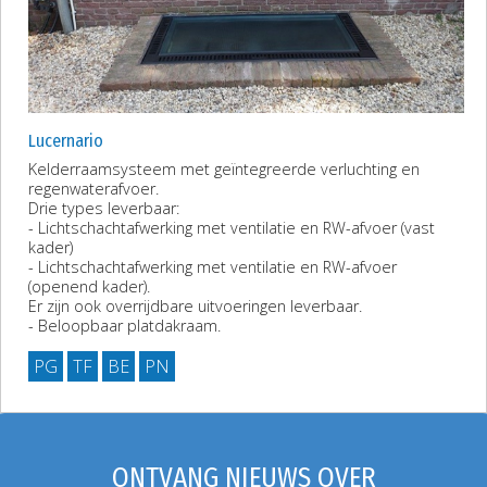
Lucernario
Kelderraamsysteem met geïntegreerde verluchting en
regenwaterafvoer.
Drie types leverbaar:
- Lichtschachtafwerking met ventilatie en RW-afvoer (vast
kader)
- Lichtschachtafwerking met ventilatie en RW-afvoer
(openend kader).
Er zijn ook overrijdbare uitvoeringen leverbaar.
- Beloopbaar platdakraam.
PG
TF
BE
PN
ONTVANG NIEUWS OVER