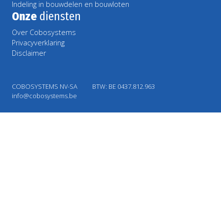
Indeling in bouwdelen en bouwloten
Onze
diensten
Over Cobosystems
Privacyverklaring
Disclaimer
COBOSYSTEMS NV-SA
BTW: BE 0437.812.963
info@cobosystems.be