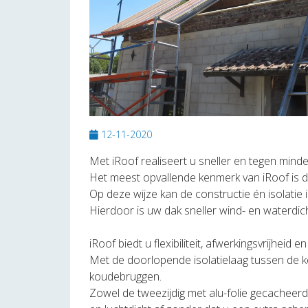
12-11-2020
Met iRoof realiseert u sneller en tegen mind
Het meest opvallende kenmerk van iRoof is dat
Op deze wijze kan de constructie én isolati
Hierdoor is uw dak sneller wind- en waterdich
iRoof biedt u flexibiliteit, afwerkingsvrijhei
Met de doorlopende isolatielaag tussen de k
koudebruggen.
Zowel de tweezijdig met alu-folie gecacheerde