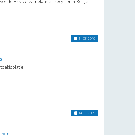
gevende EPS-verzamelaar en recycler in België
11-05-2019
s
tdakisolatie
14-01-2019
menten