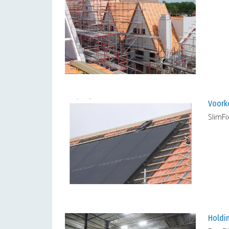
Voork
SlimFi
Holdin