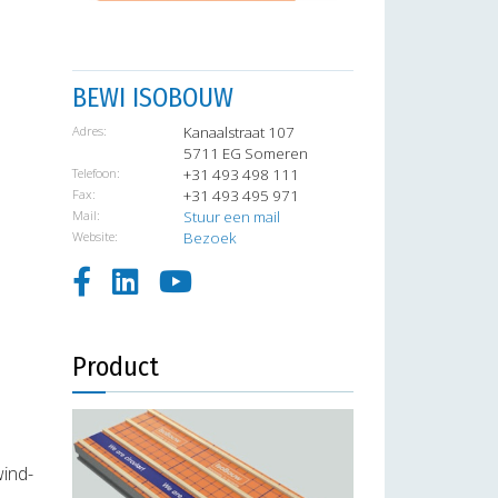
BEWI ISOBOUW
Adres:
Kanaalstraat 107
5711 EG Someren
Telefoon:
+31 493 498 111
Fax:
+31 493 495 971
Mail:
Stuur een mail
Website:
Bezoek
Product
wind-