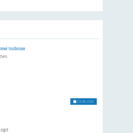
 Bewi Isobouw
ten.
03-08-2026
zigd.