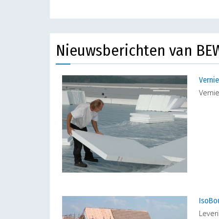
Nieuwsberichten van B
Verni
Verni
IsoBo
Leveri