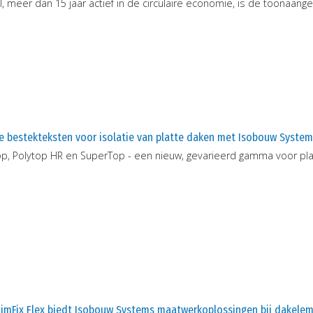
ll, meer dan 15 jaar actief in de circulaire economie, is de toonaan
e bestekteksten voor isolatie van platte daken met Isobouw System
op, Polytop HR en SuperTop - een nieuw, gevarieerd gamma voor pla
limFix Flex biedt Isobouw Systems maatwerkoplossingen bij dakele