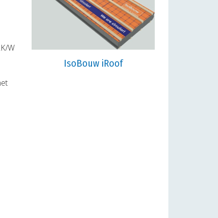
m2K/W
IsoBouw iRoof
met