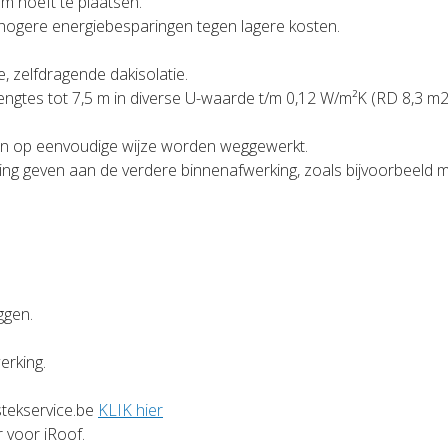
rm hoeft te plaatsen.
 hogere energiebesparingen tegen lagere kosten.
, zelfdragende dakisolatie.
e lengtes tot 7,5 m in diverse U-waarde t/m 0,12 W/m²K (RD 8,3 
gen op eenvoudige wijze worden weggewerkt.
lling geven aan de verdere binnenafwerking, zoals bijvoorbeeld 
ggen.
erking.
tekservice.be
KLIK hier
r voor iRoof.