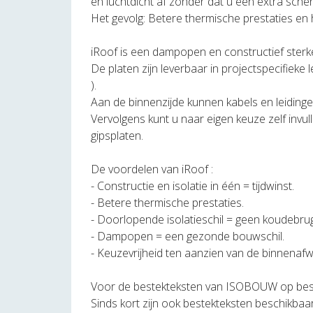
en luchtdicht af zonder dat u een extra sche
Het gevolg: Betere thermische prestaties en
iRoof is een dampopen en constructief sterke
De platen zijn leverbaar in projectspecifiek
).
Aan de binnenzijde kunnen kabels en leidin
Vervolgens kunt u naar eigen keuze zelf invu
gipsplaten.
De voordelen van iRoof :
- Constructie en isolatie in één = tijdwinst.
- Betere thermische prestaties.
- Doorlopende isolatieschil = geen koudebru
- Dampopen = een gezonde bouwschil.
- Keuzevrijheid ten aanzien van de binnenafw
Voor de bestekteksten van ISOBOUW op bes
Sinds kort zijn ook bestekteksten beschikbaa