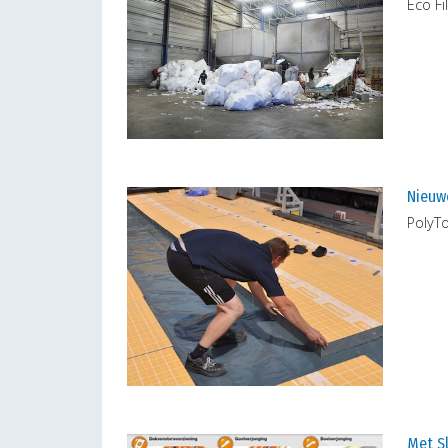
Eco Fi
Nieuw
PolyT
Met S