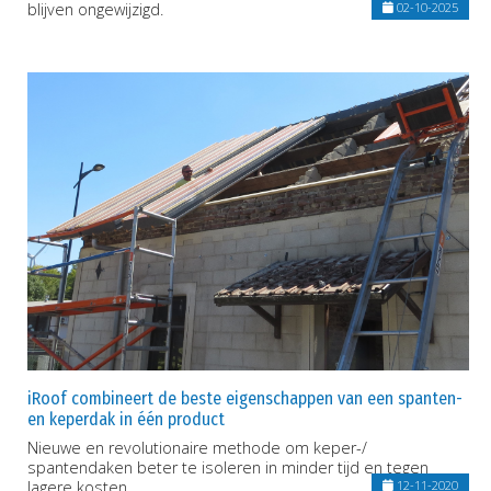
blijven ongewijzigd.
02-10-2025
iRoof combineert de beste eigenschappen van een spanten-
en keperdak in één product
Nieuwe en revolutionaire methode om keper-/
spantendaken beter te isoleren in minder tijd en tegen
lagere kosten
12-11-2020