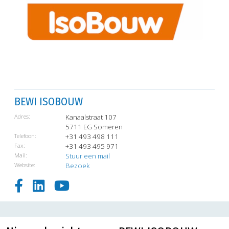
BEWI ISOBOUW
Adres:
Kanaalstraat 107
5711 EG Someren
Telefoon:
+31 493 498 111
Fax:
+31 493 495 971
Mail:
Stuur een mail
Website:
Bezoek