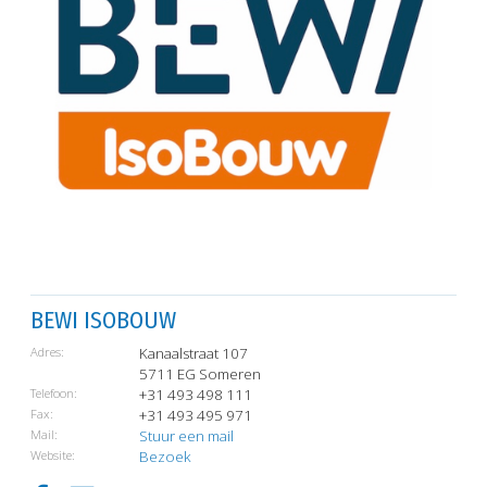
BEWI ISOBOUW
Adres:
Kanaalstraat 107
5711 EG Someren
Telefoon:
+31 493 498 111
Fax:
+31 493 495 971
Mail:
Stuur een mail
Website:
Bezoek