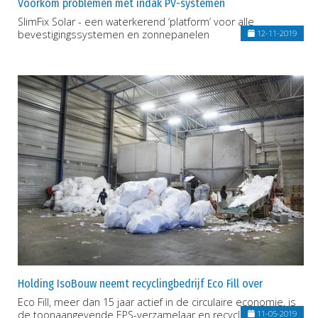
Voorkom problemen met indak PV-systemen
SlimFix Solar - een waterkerend ‘platform’ voor alle
bevestigingssystemen en zonnepanelen
12-11-2019
Holding IsoBouw neemt recyclingbedrijf Eco Fill over
Eco Fill, meer dan 15 jaar actief in de circulaire economie, is
de toonaangevende EPS-verzamelaar en recycler in België
11-05-2019