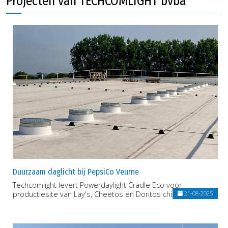
Projecten van TECHCOMLIGHT bvba
Duurzaam daglicht bij PepsiCo Veurne
Techcomlight levert Powerdaylight Cradle Eco voor
productiesite van Lay's, Cheetos en Doritos chips
21-08-2025