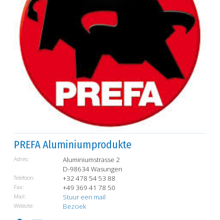
PREFA Aluminiumprodukte
Adres:
Aluminiumstrasse 2
D-98634 Wasungen
Telefoon:
+32 478 54 53 88
Fax:
+49 369 41 78 50
Mail:
Stuur een mail
Website:
Bezoek