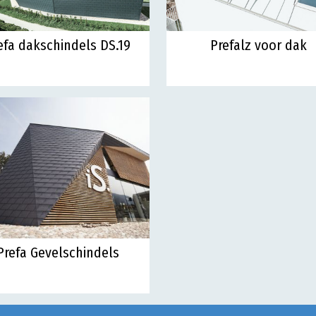
efa dakschindels DS.19
Prefalz voor dak
Prefa Gevelschindels