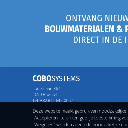
ONTVANG NIEUW
BOUWMATERIALEN & 
DIRECT IN DE 
COBO
SYSTEMS
Louizalaan 367
1050 Brussel
Tel. +32 (0)2 642 00 71
Deze website maakt gebruik van noodzakelijke 
"Accepteren" te klikken geef je toestemming voo
"Weigeren" worden alleen de noodzakelijke cooki