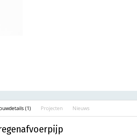
ouwdetails (1)
Projecten
Nieuws
regenafvoerpijp