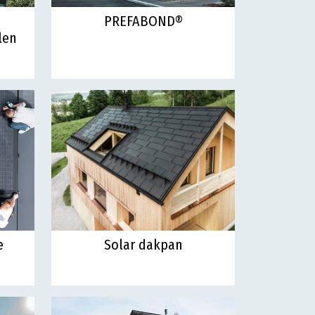
PREFABOND®
len
e
Solar dakpan