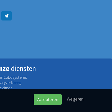
nze
diensten
er Cobosystems
vacyverklaring
claimer
Weigeren
Accepteren