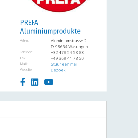
PREFA
Aluminiumprodukte
Adres:
Aluminiumstrasse 2
D-98634 Wasungen
Telefoon:
+32 478 54 53 88
Fax:
+49 369 41 78 50
Mail:
Stuur een mail
Website:
Bezoek