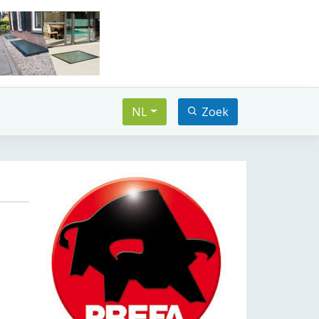
NL
Zoek