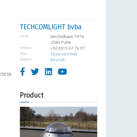
TECHCOMLIGHT bvba
Adres:
Mechelbaan 797A
2580 Putte
Telefoon:
+32 (0)15 67 76 07
Mail:
Stuur een mail
Website:
Bezoek
cht te
Product