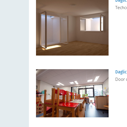
Daglic
Techco
Daglic
Door d