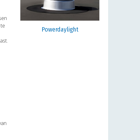
ssen
 te
Powerdaylight
ast.
 van