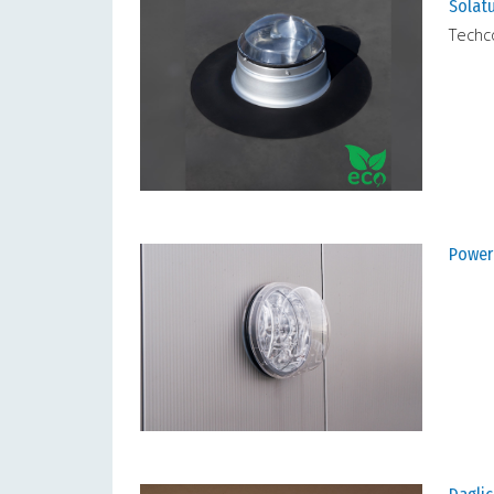
Solat
Techc
Powerd