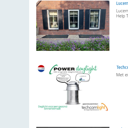
Lucer
Lucer
Help 
Techco
Met ei