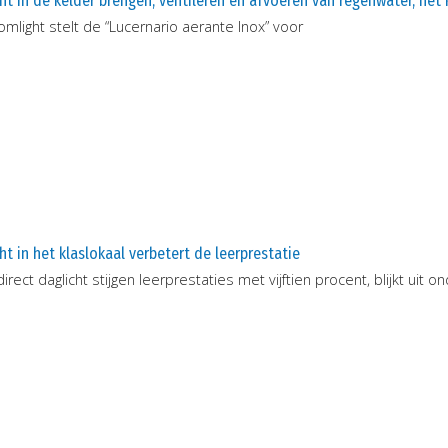
ht in de kelder brengen, ventileren én afvoeren van regenwater, het
mlight stelt de “Lucernario aerante Inox” voor
ht in het klaslokaal verbetert de leerprestatie
irect daglicht stijgen leerprestaties met vijftien procent, blijkt uit 