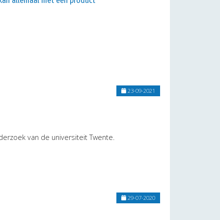
 kan allemaal met één product
23-09-2021
onderzoek van de universiteit Twente.
29-07-2020