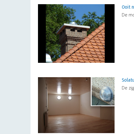
Ooit 
De mo
Solatu
De zij