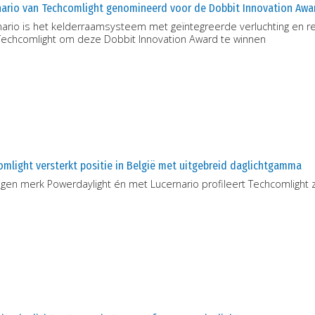
nario van Techcomlight genomineerd voor de Dobbit Innovation Awa
nario is het kelderraamsysteem met geïntegreerde verluchting en r
Techcomlight om deze Dobbit Innovation Award te winnen
mlight versterkt positie in België met uitgebreid daglichtgamma
gen merk Powerdaylight én met Lucernario profileert Techcomlight zi