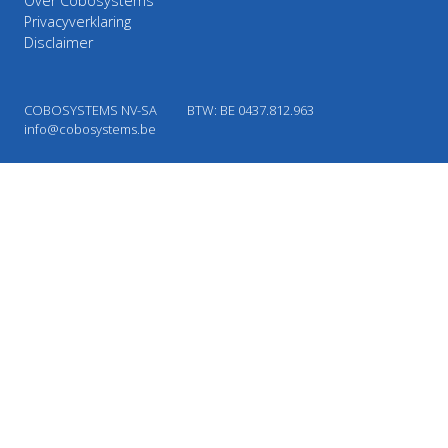
Over Cobosystems
Privacyverklaring
Disclaimer
COBOSYSTEMS NV-SA
BTW: BE 0437.812.963
info@cobosystems.be