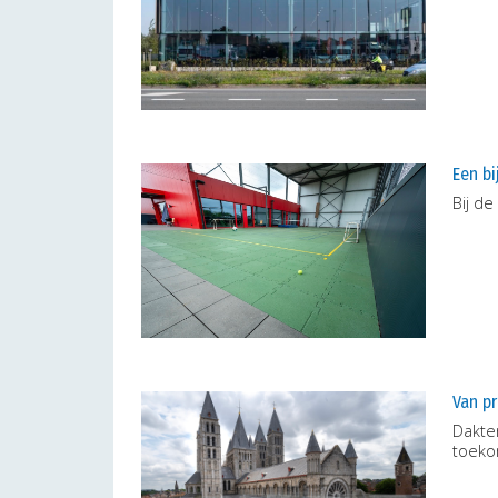
Een bi
Bij de
Van pr
Dakte
toeko