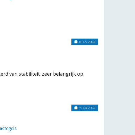
16-05-2024
d van stabiliteit; zeer belangrijk op
25-04-2024
astegels