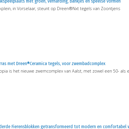
kspeelplaats met groen, verharding, bankjes en speelse vormen
kplein, in Vorselaar, steunt op Dreen®Nxt tegels van Zoontjens
rras met Dreen®Ceramica tegels, voor zwembadcomplex
opia is het nieuwe zwemcomplex van Aalst, met zowel een 50- als
derde Fierensblokken getransformeerd tot modern en comfortabe