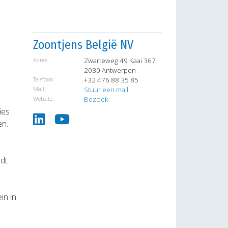
Zoontjens België NV
Adres:
Zwarteweg 49 Kaai 367
2030 Antwerpen
Telefoon:
+32 476 88 35 85
Mail:
Stuur een mail
Website:
Bezoek
ies
en.
edt
in in