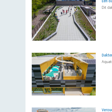
Een da
Dit da
Dakte
Aquat
Verou