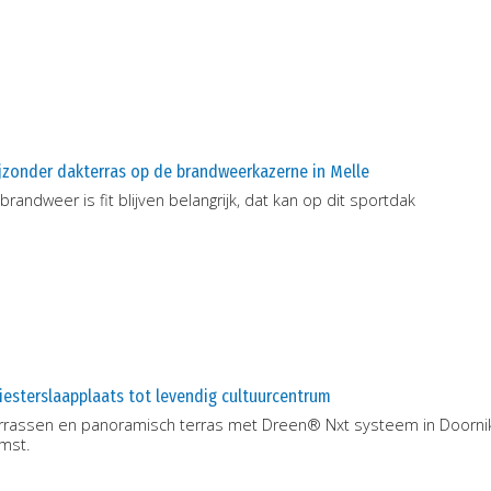
jzonder dakterras op de brandweerkazerne in Melle
 brandweer is fit blijven belangrijk, dat kan op dit sportdak
iesterslaapplaats tot levendig cultuurcentrum
rrassen en panoramisch terras met Dreen® Nxt systeem in Doornik.
mst.