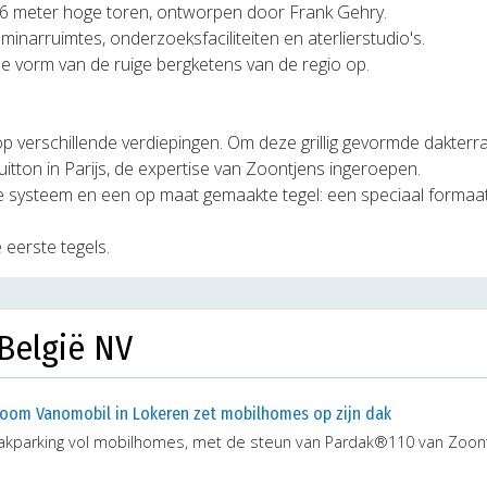
6 meter hoge toren, ontworpen door Frank Gehry.
narruimtes, onderzoeksfaciliteiten en aterlierstudio's.
de vorm van de ruige bergketens van de regio op.
 op verschillende verdiepingen. Om deze grillig gevormde dakter
Vuitton in Parijs, de expertise van Zoontjens ingeroepen.
 systeem en een op maat gemaakte tegel: een speciaal formaa
 eerste tegels.
België NV
oom Vanomobil in Lokeren zet mobilhomes op zijn dak
akparking vol mobilhomes, met de steun van Pardak®110 van Zoon