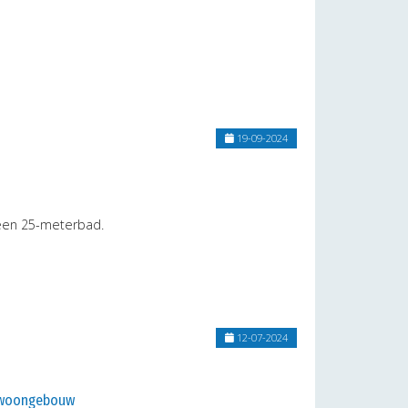
19-09-2024
 een 25-meterbad.
12-07-2024
l woongebouw