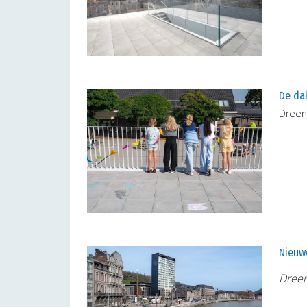
De da
Dreen
Nieuw
Dreen