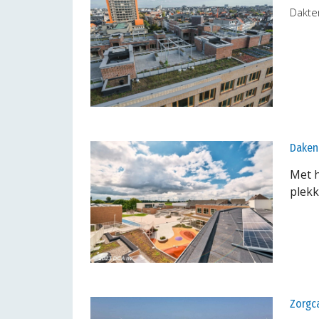
Dakte
Daken
Met h
plekk
Zorgc