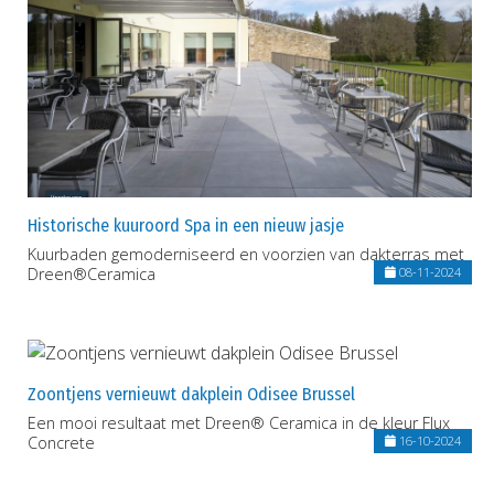
Historische kuuroord Spa in een nieuw jasje
Kuurbaden gemoderniseerd en voorzien van dakterras met
Dreen®Ceramica
08-11-2024
Zoontjens vernieuwt dakplein Odisee Brussel
Een mooi resultaat met Dreen® Ceramica in de kleur Flux
Concrete
16-10-2024