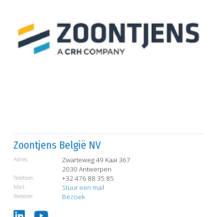
Zoontjens België NV
Adres:
Zwarteweg 49 Kaai 367
2030 Antwerpen
Telefoon:
+32 476 88 35 85
Mail:
Stuur een mail
Website:
Bezoek