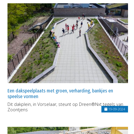
Een dakspeelplaats met groen, verharding, bankjes en
speelse vormen
Dit dakplein, in Vorselaar, steunt op Dreen®Nxt tegels van
Zoontjens
19-09-2024