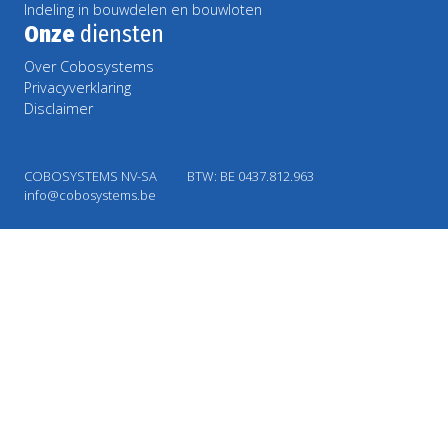
Indeling in bouwdelen en bouwloten
Onze
diensten
Over Cobosystems
Privacyverklaring
Disclaimer
COBOSYSTEMS NV-SA
BTW: BE 0437.812.963
info@cobosystems.be