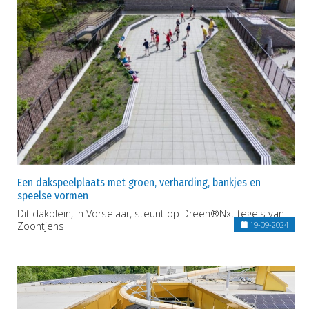
Een dakspeelplaats met groen, verharding, bankjes en
speelse vormen
Dit dakplein, in Vorselaar, steunt op Dreen®Nxt tegels van
Zoontjens
19-09-2024