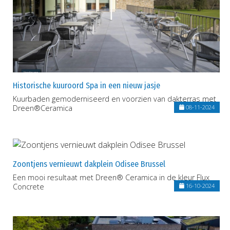
Historische kuuroord Spa in een nieuw jasje
Kuurbaden gemoderniseerd en voorzien van dakterras met
Dreen®Ceramica
08-11-2024
Zoontjens vernieuwt dakplein Odisee Brussel
Een mooi resultaat met Dreen® Ceramica in de kleur Flux
Concrete
16-10-2024