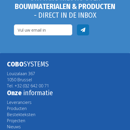
BOUWMATERIALEN & PRODUCTEN
- DIRECT IN DE INBOX
COBO
SYSTEMS
Louizalaan 367
1050 Brussel
Tel. +32 (0)2 642 00 71
Onze
informatie
Leveranciers
Producten
Bestekteksten
Projecten
Nieuws