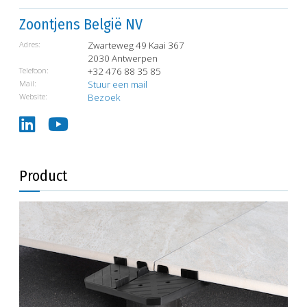
Zoontjens België NV
Adres:
Zwarteweg 49 Kaai 367
2030 Antwerpen
Telefoon:
+32 476 88 35 85
Mail:
Stuur een mail
Website:
Bezoek
Product