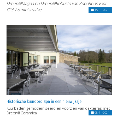
Dreen®Magna en Dreen®Robusto van Zoontjens voor
Cité Administrative
15-01-2025
Historische kuuroord Spa in een nieuw jasje
Kuurbaden gemoderniseerd en voorzien van dakterras met
Dreen®Ceramica
08-11-2024