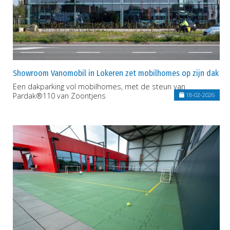
Showroom Vanomobil in Lokeren zet mobilhomes op zijn dak
Een dakparking vol mobilhomes, met de steun van
Pardak®110 van Zoontjens
18-02-2026