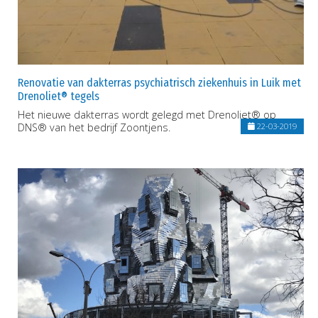
Renovatie van dakterras psychiatrisch ziekenhuis in Luik met
Drenoliet® tegels
Het nieuwe dakterras wordt gelegd met Drenoliet® op
DNS® van het bedrijf Zoontjens.
22-03-2019