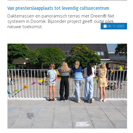
Van priesterslaapplaats tot levendig cultuurcentrum
Dakterrassen en panoramisch terras met Dreen® Nxt
systeem in Doornik. Bijzonder project geeft oude plek
nieuwe toekomst.
06-11-2025