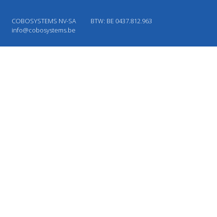
COBOSYSTEMS NV-SA
BTW: BE 0437.812.963
info@cobosystems.be