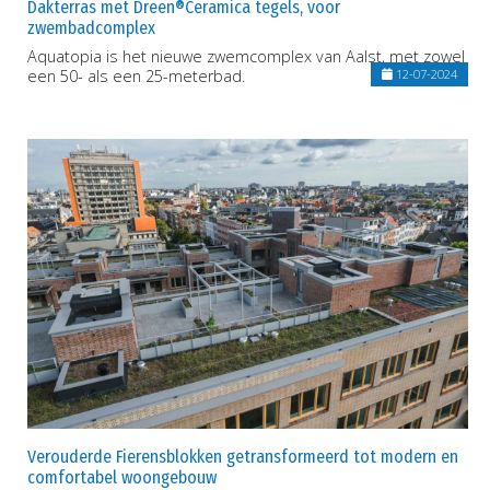
Dakterras met Dreen®Ceramica tegels, voor
zwembadcomplex
Aquatopia is het nieuwe zwemcomplex van Aalst, met zowel
een 50- als een 25-meterbad.
12-07-2024
Verouderde Fierensblokken getransformeerd tot modern en
comfortabel woongebouw