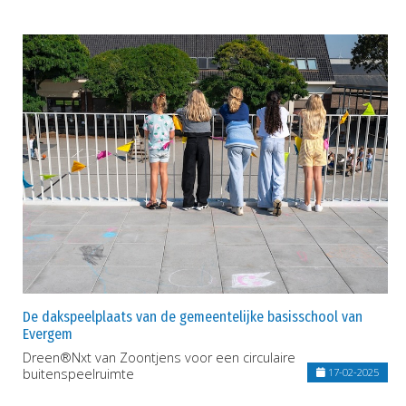
De dakspeelplaats van de gemeentelijke basisschool van
Evergem
Dreen®Nxt van Zoontjens voor een circulaire
buitenspeelruimte
17-02-2025