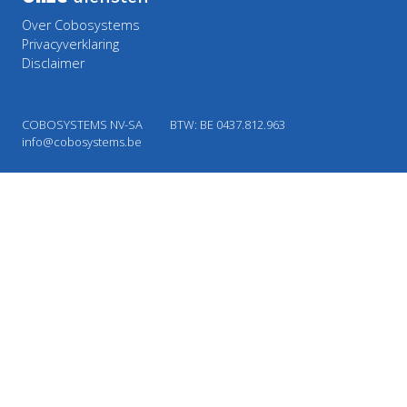
Over Cobosystems
Privacyverklaring
Disclaimer
COBOSYSTEMS NV-SA
BTW: BE 0437.812.963
info@cobosystems.be