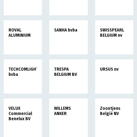
ROVAL
SANHA bvba
SWISSPEARL
ALUMINIUM
BELGIUM nv
TECHCOMLIGHT
TRESPA
URSUS nv
bvba
BELGIUM BV
VELUX
WILLEMS
Zoontjens
Commercial
ANKER
België NV
Benelux BV